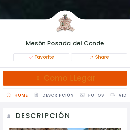
Mesón Posada del Conde
Favorite
Share
Como LLegar
HOME
DESCRIPCIÓN
FOTOS
VID
DESCRIPCIÓN