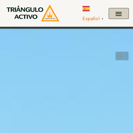
Español
▼