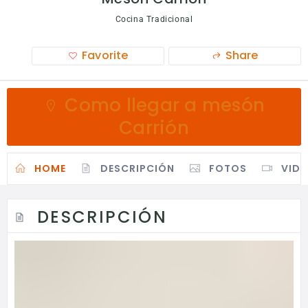
Cocina Tradicional
Favorite
Share
Como llegar a mesón
Carrión
HOME
DESCRIPCIÓN
FOTOS
VID
DESCRIPCIÓN