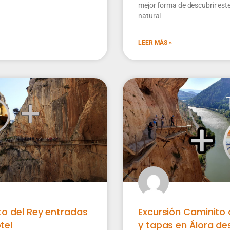
mejor forma de descubrir est
natural
LEER MÁS »
o del Rey entradas
Excursión Caminito 
tel
y tapas en Álora de