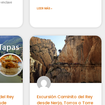
e enclave
LEER MÁS »
del Rey
Excursión Caminito del Rey
sde
desde Nerja, Torrox o Torre