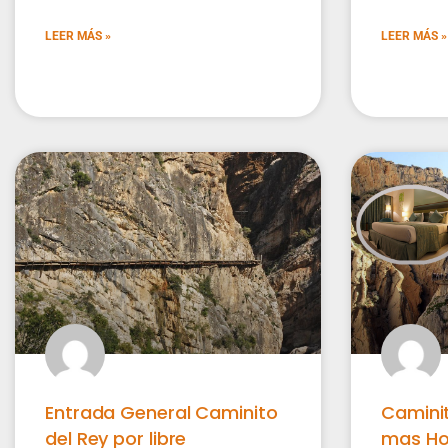
LEER MÁS »
LEER MÁS »
Entrada General Caminito
Caminit
del Rey por libre
mas Ho