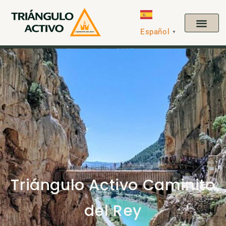
Español
▼
Triángulo Activo Caminito
del Rey