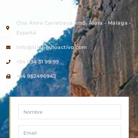
Ctra Álora Carratraca km5. Álora - Málaga -
España
info@trianguloactivo.com
+34 634 31 99 99
+34 952496942