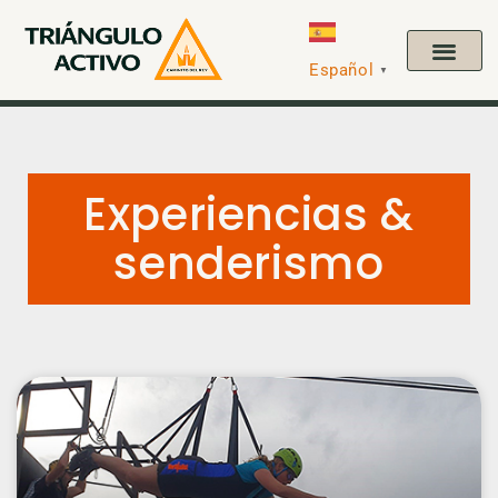
Español
▼
Experiencias &
senderismo