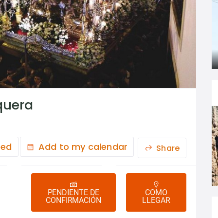
quera
ted
Add to my calendar
Share
PENDIENTE DE
COMO
CONFIRMACIÓN
LLEGAR