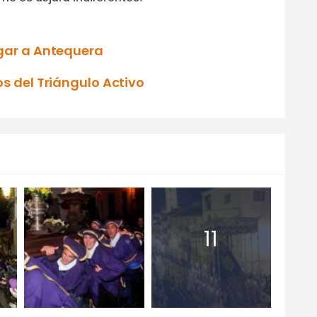
gar a Antequera
os del Triángulo Activo
11
Photos