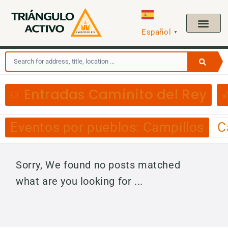
Español
▼
Entradas Caminito del Rey
Eventos por pueblos: Campillos
C
Sorry, We found no posts matched
what are you looking for ...