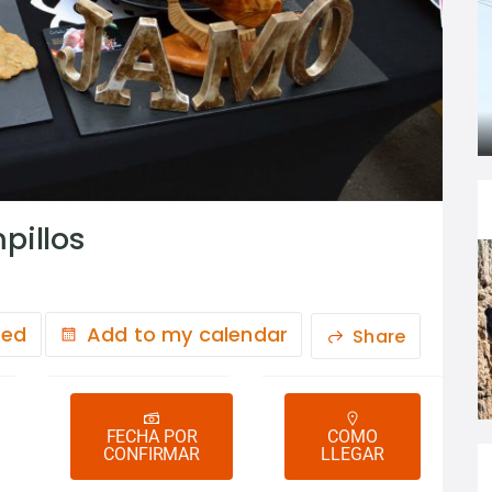
pillos
ted
Add to my calendar
Share
FECHA POR
COMO
CONFIRMAR
LLEGAR