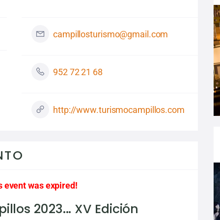
campillosturismo@gmail.com
952 72 21 68
http://www.turismocampillos.com
NTO
s event was expired!
llos 2023... XV Edición